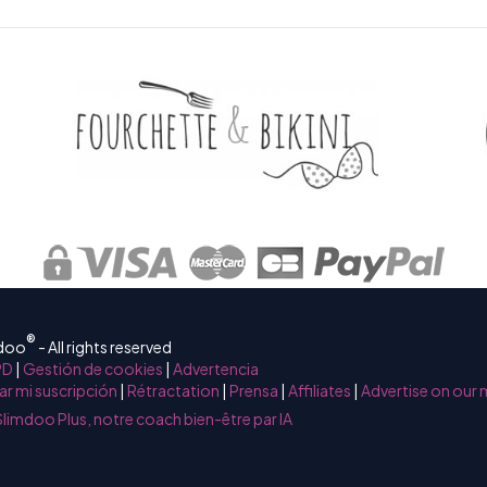
®
mdoo
- All rights reserved
PD
|
Gestión de cookies
|
Advertencia
ar mi suscripción
|
Rétractation
|
Prensa
|
Affiliates
|
Advertise on our 
Slimdoo Plus, notre coach bien-être par IA