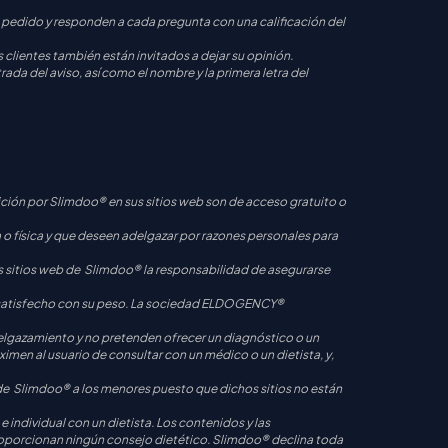
 su pedido y responden a cada pregunta con una calificación del
os clientes también están invitados a dejar su opinión.
ada del aviso, así como el nombre y la primera letra del
ión por Slimdoo® en sus sitios web son de acceso gratuito o
 física y que deseen adelgazar por razones personales para
s sitios web de Slimdoo® la responsabilidad de asegurarse
o insatisfecho con su peso. La sociedad ELDOGENCY®
elgazamiento y no pretenden ofrecer un diagnóstico o un
ximen al usuario de consultar con un médico o un dietista, y,
eb de Slimdoo® a los menores puesto que dichos sitios no están
 individual con un dietista. Los contenidos y las
roporcionan ningún consejo dietético. Slimdoo® declina toda