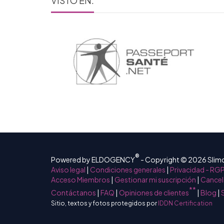
VISTO EN:
®
Powered by ELDOGENCY
- Copyright © 2026 Sli
Aviso legal
|
Condiciones generales
|
Privacidad - RG
Acceso Miembros
|
Gestionar mi suscripción
|
Cancel
**
Contáctanos
|
FAQ
|
Opiniones de clientes
|
Blog
|
Sitio, textos y fotos protegidos por
IDDN Certification