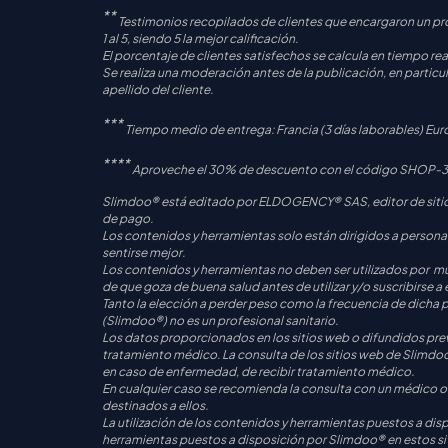
**
Testimonios recopilados de clientes que encargaron un p
1 al 5, siendo 5 la mejor calificación.
El porcentaje de clientes satisfechos se calcula en tiempo real
Se realiza una moderación antes de la publicación, en particul
apellido del cliente.
***
Tiempo medio de entrega: Francia (3 días laborables) Euro
****
Aproveche el 30% de descuento con el código SHOP-30 - 
Slimdoo® está editado por ELDOGENCY® SAS, editor de sitios
de pago.
Los contenidos y herramientas solo están dirigidos a person
sentirse mejor.
Los contenidos y herramientas no deben ser utilizados por 
de que goza de buena salud antes de utilizar y/o suscribirse a 
Tanto la elección a perder peso como la frecuencia de dicha 
(Slimdoo®) no es un profesional sanitario.
Los datos proporcionados en los sitios web o difundidos pre
tratamiento médico. La consulta de los sitios web de Slimdoo® 
en caso de enfermedad, de recibir tratamiento médico.
En cualquier caso se recomienda la consulta con un médico o u
destinados a ellos.
La utilización de los contenidos y herramientas puestos a disp
herramientas puestos a disposición por Slimdoo® en estos si