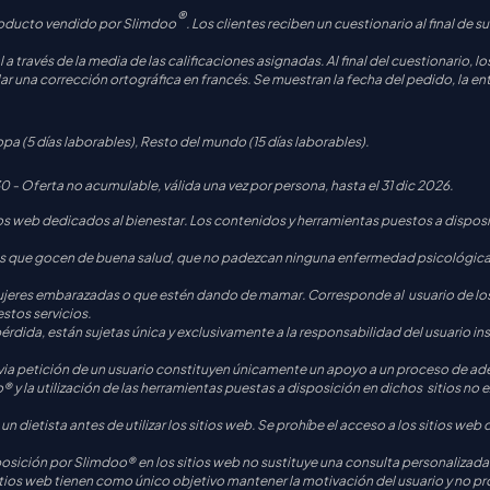
®
roducto vendido por Slimdoo
. Los clientes reciben un cuestionario al final de
 a través de la media de las calificaciones asignadas. Al final del cuestionario, l
ar una corrección ortográfica en francés. Se muestran la fecha del pedido, la entr
pa (5 días laborables), Resto del mundo (15 días laborables).
Oferta no acumulable, válida una vez por persona, hasta el 31 dic 2026.
 web dedicados al bienestar. Los contenidos y herramientas puestos a disposic
as que gocen de buena salud, que no padezcan ninguna enfermedad psicológica o
mujeres embarazadas o que estén dando de mamar. Corresponde al usuario de lo
estos servicios.
pérdida, están sujetas única y exclusivamente a la responsabilidad del usuari
via petición de un usuario constituyen únicamente un apoyo a un proceso de ad
y la utilización de las herramientas puestas a disposición en dichos sitios no e
n dietista antes de utilizar los sitios web. Se prohíbe el acceso a los sitios w
osición por Slimdoo® en los sitios web no sustituye una consulta personalizada e
tios web tienen como único objetivo mantener la motivación del usuario y no p