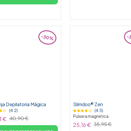
-30%
-
ja Depilatoria Mágica
Slimdoo® Zen
(4.2)
(4.5)
Pulsera magnética
40,90 €
3 €
35,95 €
25,16 €