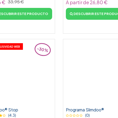
33,95 €
6 €
A partir de 26,80 €
ESCUBRIR ESTE PRODUCTO
DESCUBRIR ESTE PROD
USIVIDAD WEB
-30%
doo® Stop
Programa Slimdoo®
(4.3)
(0)