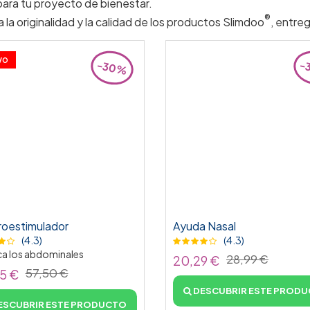
para tu proyecto de bienestar.
®
ia la originalidad y la calidad de los productos Slimdoo
, entre
VO
-30%
-
roestimulador
Ayuda Nasal
(4.3)
(4.3)
ca los abdominales
28,99 €
20,29 €
57,50 €
5 €
DESCUBRIR ESTE PROD
ESCUBRIR ESTE PRODUCTO