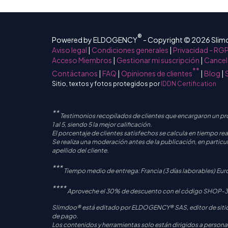
®
Powered by ELDOGENCY
- Copyright © 2026 Sli
Aviso legal
|
Condiciones generales
|
Privacidad - RG
Acceso Miembros
|
Gestionar mi suscripción
|
Cancel
**
Contáctanos
|
FAQ
|
Opiniones de clientes
|
Blog
|
Sitio, textos y fotos protegidos por
IDDN Certification
**
Testimonios recopilados de clientes que encargaron un p
1 al 5, siendo 5 la mejor calificación.
El porcentaje de clientes satisfechos se calcula en tiempo real
Se realiza una moderación antes de la publicación, en particul
apellido del cliente.
***
Tiempo medio de entrega: Francia (3 días laborables) Euro
****
Aproveche el 30% de descuento con el código SHOP-30 - 
Slimdoo® está editado por ELDOGENCY® SAS, editor de sitios
de pago.
Los contenidos y herramientas solo están dirigidos a person