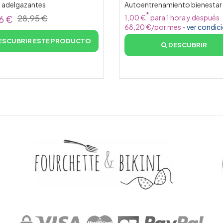
s adelgazantes
Autoentrenamiento bienestar
*
28,95 €
1,00 €
para 1 hora y después
6 €
68,20 €/por mes
-
ver condic
ESCUBRIR ESTE PRODUCTO
DESCUBRIR