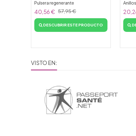
Pulsera regenerante
Anillo
57,95 €
40,56 €
20,2
DESCUBRIR ESTE PRODUCTO
D
VISTO EN: