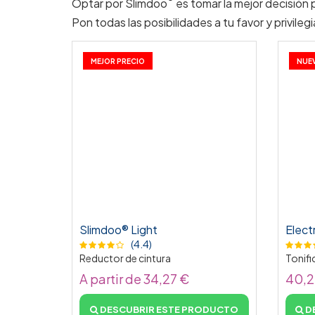
Optar por Slimdoo
es tomar la mejor decisión 
Pon todas las posibilidades a tu favor y privileg
MEJOR PRECIO
NUE
Slimdoo® Light
Elect
(4.4)
Reductor de cintura
Tonifi
A partir de 34,27 €
40,2
DESCUBRIR ESTE PRODUCTO
D