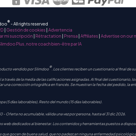
®
mdoo
- All rights reserved
PD
|
Gestión de cookies
|
Advertencia
ar mi suscripción
|
Rétractation
|
Prensa
|
Affiliates
|
Advertise on our 
Slimdoo Plus, notre coach bien-être par IA
®
roducto vendido por Slimdoo
. Los clientes reciben un cuestionario al final de
 a través de la media de las calificaciones asignadas. Al final del cuestionario, l
ar una corrección ortográfica en francés. Se muestran la fecha del pedido, la entr
pa (5 días laborables), Resto del mundo (15 días laborables).
Oferta no acumulable, válida una vez por persona, hasta el 31 dic 2026.
 web dedicados al bienestar. Los contenidos y herramientas puestos a disposic
as que gocen de buena salud, que no padezcan ninguna enfermedad psicológica o