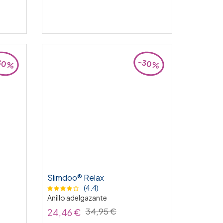
30%
-30%
Slimdoo® Relax
(4.4)
Anillo adelgazante
34,95 €
24,46 €