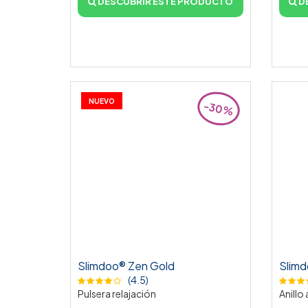
DESCUBRIR ESTE PRODUCTO
D
NUEVO
-30%
Slimdoo® Zen Gold
Slimd
(4.5)
Pulsera relajación
Anillo