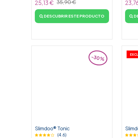
35,90 €
25,13 €
23,7
DESCUBRIR ESTE PRODUCTO
D
EXCL
-30%
Slimdoo® Tonic
Slim
(4.6)