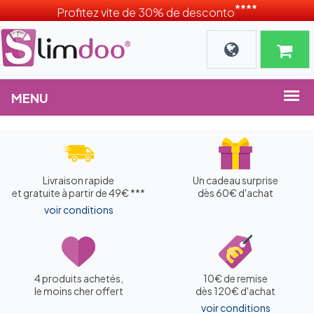
****
Profitez vite de 30% de desconto
Livraison rapide
Un cadeau surprise
et gratuite à partir de 49€ ***
dès 60€ d'achat
voir conditions
4 produits achetés,
10€ de remise
le moins cher offert
dès 120€ d'achat
voir conditions