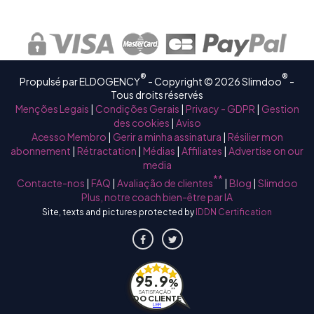
®
®
Propulsé par ELDOGENCY
- Copyright © 2026 Slimdoo
-
Tous droits réservés
Menções Legais
|
Condições Gerais
|
Privacy - GDPR
|
Gestion
des cookies
|
Aviso
Acesso Membro
|
Gerir a minha assinatura
|
Résilier mon
abonnement
|
Rétractation
|
Médias
|
Affiliates
|
Advertise on our
media
**
Contacte-nos
|
FAQ
|
Avaliação de clientes
|
Blog
|
Slimdoo
Plus, notre coach bien-être par IA
Site, texts and pictures protected by
IDDN Certification
95.9
%
**
SATISFAÇÃO
DO CLIENTE
LER