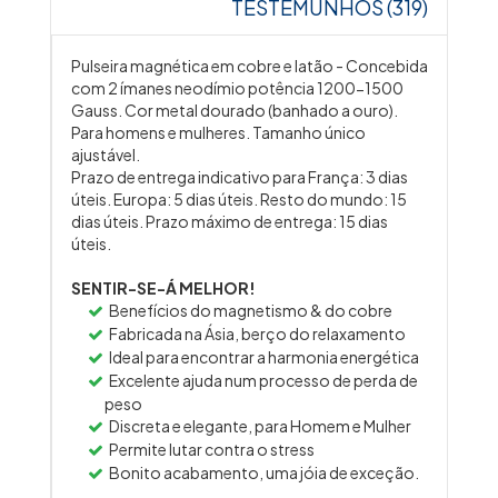
TESTEMUNHOS (319)
Pulseira magnética em cobre e latão - Concebida
com 2 ímanes neodímio potência 1200-1500
Gauss. Cor metal dourado (banhado a ouro).
Para homens e mulheres. Tamanho único
ajustável.
Prazo de entrega indicativo para França: 3 dias
úteis. Europa: 5 dias úteis. Resto do mundo: 15
dias úteis. Prazo máximo de entrega: 15 dias
úteis.
SENTIR-SE-Á MELHOR!
Benefícios do magnetismo & do cobre
Fabricada na Ásia, berço do relaxamento
Ideal para encontrar a harmonia energética
Excelente ajuda num processo de perda de
peso
Discreta e elegante, para Homem e Mulher
Permite lutar contra o stress
Bonito acabamento, uma jóia de exceção.