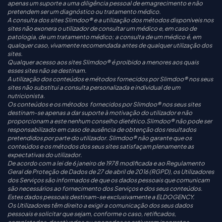
apenas um suporte a uma diligência pessoal de emagrecimento e não
pretendem ser um diagnóstico ou tratamento médico.
A consulta dos sites Slimdoo® e a utilização dos métodos disponiveis nos
sites não exonera o utilizador de consultar um médico e, em caso de
patologia, de um tratamento médico; a consulta de um médico é, em
qualquer caso, vivamente recomendada antes de qualquer utilização dos
sites.
Qualquer acesso aos sites Slimdoo® é proibido a menores aos quais
esses sites não se destinam.
A utilização dos conteúdos e métodos fornecidos por Slimdoo® nos seus
sites não substitui a consulta personalizada e individual de um
nutricionista.
Os conteúdos e os métodos fornecidos por Slimdoo® nos seus sites
destinam-se apenas a dar suporte à motivação do utilizador e não
proporcionam a este nenhum conselho dietético.Slimdoo® não pode ser
responsabilizado em caso de ausência de obtenção dos resultados
pretendidos por parte do utilizador. Slimdoo® não garante que os
conteúdos e os métodos dos seus sites satisfaçam plenamente as
expectativas do utilizador.
De acordo com a lei de 6 janeiro de 1978 modificada e ao Regulamento
Geral de Proteção de Dados de 27 de abril de 2016 (RGPD), os Utilizadores
dos Serviços são informados de que os dados pessoais que comunicam
são necessários ao fornecimento dos Serviços e dos seus conteúdos.
Estes dados pessoais destinam-se exclusivamente a ELDOGENCY.
Os Utilizadores têm direito a exigir a comunicação dos seus dados
pessoais e solicitar que sejam, conforme o caso, retificados,