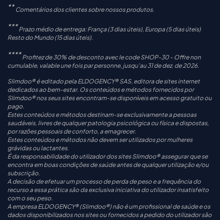
**
Comentários dos clientes sobre nossos produtos.
***
Prazo médio de entrega: França (3 dias úteis), Europa (5 dias úteis)
Resto do Mundo (15 dias úteis).
****
Profitez de 30% de desconto avec le code SHOP-30 - Offre non
cumulable, valable une fois par personne, jusqu'au 31 de dez. de 2026.
Slimdoo® é editado pela ELDOGENCY® SAS, editora de sites internet
dedicados ao bem-estar. Os conteúdos e métodos fornecidos por
Slimdoo® nos seus sites encontram-se disponíveis em acesso gratuito ou
pago.
Estes conteúdos e métodos destinam-se exclusivamente a pessoas
saudáveis, livres de qualquer patologia psicológica ou física e dispostas,
por razões pessoais de conforto, a emagrecer.
Estes conteúdos e métodos não devem ser utilizados por mulheres
grávidas ou lactantes.
É da responsabilidade do utilizador dos sites Slimdoo® assegurar que se
encontra em boas condições de saúde antes de qualquer utilização e/ou
subscrição.
A decisão de efetuar um processo de perda de peso e a frequência do
recurso a essa prática são da exclusiva iniciativa do utilizador insatisfeito
com o seu peso.
A empresa ELDOGENCY® (Slimdoo®) não é um profissional de saúde e os
dados disponibilizados nos sites ou fornecidos a pedido do utilizador são