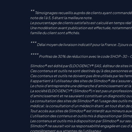
**
Témoignages recueillis auprès de clients ayant commandé
note de 1 à 5, 5 étant la meilleure note.
Le pourcentage de clients satisfaits est calculé en temps réel v
Une modération avant publication est effectuée, notamment la 
famille du client sont affichés.
***
Délai moyen de livraison indicatif pour la France: 3 jours 
****
Profitez de 30% de réduction avec le code SHOP-30 - Off
Slimdoo® est édité par ELDOGENCY® SAS, éditeur de sites inter
Ces contenus et outils ne sont destinés qu'à des personnes e
Ces contenus et outils ne doivent pas être utilisés par les fem
Il appartient à l'utilisateur des sites de Slimdoo® de s'assurer
Le choix d'entreprendre une démarche d'amincissement et la fréq
La société ELDOGENCY® (Slimdoo®) n'est pas un professionnel 
d'amincissement et ne sauraient constituer un diagnostic ou 
La consultation des sites de Slimdoo® et l'usage des outils mis
médical; la consultation d'un médecin étant, en tout état de
Tout accès aux sites de Slimdoo® est interdit aux mineurs auxq
L'utilisation des contenus et outils mis à disposition par Slimd
Les contenus et outils mis à disposition par Slimdoo® sur ses s
Slimdoo® ne saurait voir sa responsabilité engagée en cas d'a
complètement aux attentes de l'utilisateur.