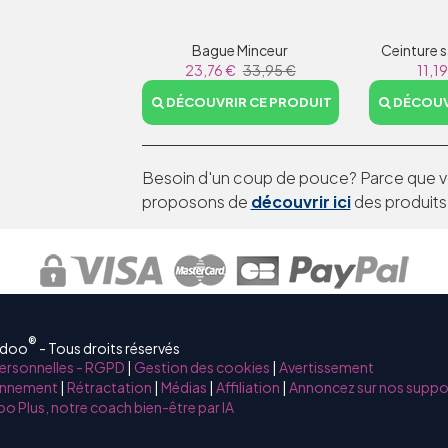
Bague Minceur
Ceinture 
23,76 €
33,95 €
11,1
DÉCOUVRIR CE PRODUIT
DÉCOUV
Besoin d'un coup de pouce? Parce que vo
proposons de
découvrir ici
des produits
®
mdoo
- Tous droits réservés
ersonnelles - RGPD
|
Gestion des cookies
|
Avertissement
onnement
|
Rétractation
|
Médias
|
Affiliation
|
Annoncez sur nos suppo
o Plus, notre coach bien-être par IA