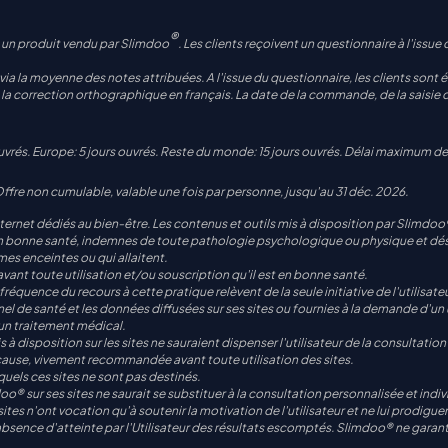
®
 un produit vendu par Slimdoo
. Les clients reçoivent un questionnaire à l'is
ia la moyenne des notes attribuées. A l'issue du questionnaire, les clients sont ég
correction orthographique en français. La date de la commande, de la saisie de 
ouvrés. Europe: 5 jours ouvrés. Reste du monde: 15 jours ouvrés. Délai maximum de l
re non cumulable, valable une fois par personne, jusqu'au 31 déc. 2026.
net dédiés au bien-être. Les contenus et outils mis à disposition par Slimdoo® 
n bonne santé, indemnes de toute pathologie psychologique ou physique et désir
mes enceintes ou qui allaitent.
 avant toute utilisation et/ou souscription qu'il est en bonne santé.
uence du recours à cette pratique relèvent de la seule initiative de l'utilisateur
de santé et les données diffusées sur ses sites ou fournies à la demande d'un u
un traitement médical.
 à disposition sur les sites ne sauraient dispenser l'utilisateur de la consultati
 cause, vivement recommandée avant toute utilisation des sites.
uels ces sites ne sont pas destinés.
oo® sur ses sites ne saurait se substituer à la consultation personnalisée et indiv
ites n'ont vocation qu'à soutenir la motivation de l'utilisateur et ne lui prodigu
bsence d'atteinte par l'Utilisateur des résultats escomptés. Slimdoo® ne garanti