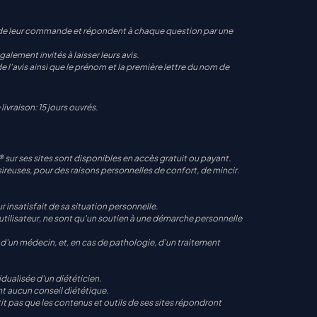
sue de leur commande et répondent à chaque question par une
alement invités à laisser leurs avis.
l'avis ainsi que le prénom et la première lettre du nom de
ivraison: 15 jours ouvrés.
sur ses sites sont disponibles en accès gratuit ou payant.
euses, pour des raisons personnelles de confort, de mincir.
 insatisfait de sa situation personnelle.
tilisateur, ne sont qu'un soutien à une démarche personnelle
on d'un médecin, et, en cas de pathologie, d'un traitement
idualisée d'un diététicien.
ent aucun conseil diététique.
t pas que les contenus et outils de ses sites répondront