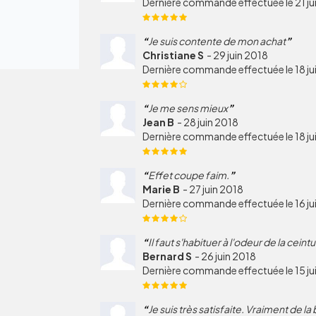
Dernière commande effectuée le 21 ju
Je suis contente de mon achat
Christiane S
-
29 juin 2018
Dernière commande effectuée le 18 ju
Je me sens mieux
Jean B
-
28 juin 2018
Dernière commande effectuée le 18 ju
Effet coupe faim.
Marie B
-
27 juin 2018
Dernière commande effectuée le 16 ju
Il faut s'habituer à l'odeur de la ceintu
Bernard S
-
26 juin 2018
Dernière commande effectuée le 15 ju
Je suis très satisfaite. Vraiment de la