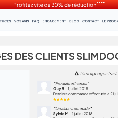
****
Profitez vite de 30% de réduction
TUCES
VOS AVIS
FAQ
ENGAGEMENT
BLOG
CONTACT
LE PROG
GES DES CLIENTS SLIMD
Témoignages tradui
Produits efficaces
Guy B
-
1 juillet 2018
Dernière commande effectuée le 21 ju
Livraison très rapide
Sylvie M
-
1 juillet 2018