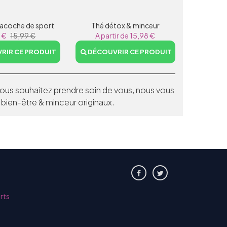
sacoche de sport
Thé détox & minceur
9 €
15,99 €
A partir de 15,98 €
RIR CE PRODUIT
DÉCOUVRIR CE PRODUIT
us souhaitez prendre soin de vous, nous vous
 bien-être & minceur originaux.
rts