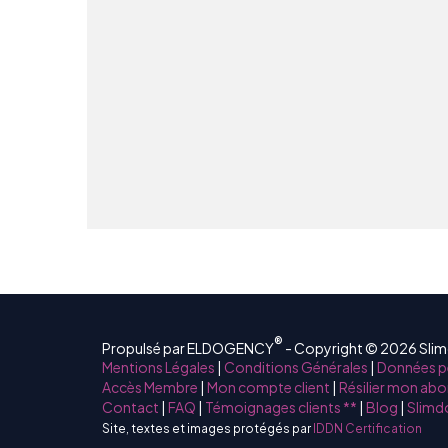
®
Propulsé par ELDOGENCY
- Copyright © 2026 Sli
Mentions Légales
|
Conditions Générales
|
Données p
Accès Membre
|
Mon compte client
|
Résilier mon ab
Contact
|
FAQ
|
Témoignages clients **
|
Blog
|
Slimdo
Site, textes et images protégés par
IDDN Certification