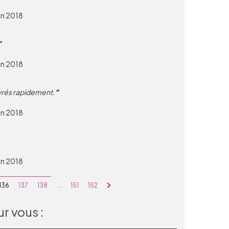
in 2018
in 2018
ivrés rapidement.
in 2018
in 2018
136
137
138
...
151
152
r vous :