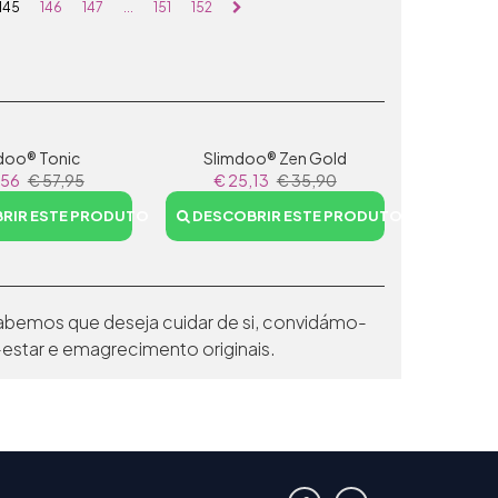
145
146
147
...
151
152
doo® Tonic
Slimdoo® Zen Gold
,56
€ 57,95
€ 25,13
€ 35,90
RIR ESTE PRODUTO
DESCOBRIR ESTE PRODUTO
bemos que deseja cuidar de si, convidámo-
star e emagrecimento originais.