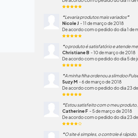
Levaria produtos mais variados
Nicole J
-
11 de março de 2018
De acordo com o pedido do dia 1 de 
o produto é satisfatório e atende m
Christiane B
-
10 de março de 2018
De acordo com o pedido do dia 5 de 
A minha filha ordenou a slimdoo Puls
Suzy M
-
6 de março de 2018
De acordo com o pedido do dia 23 de
Estou satisfeito com o meu produto, 
Catherine F
-
5 de março de 2018
De acordo com o pedido do dia 23 de
O site é simples, o controle é rápido.