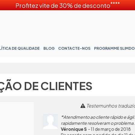
****
Profitez vite de 30% de desconto
ÍTICA DE QUALIDADE
BLOG
CONTACTE-NOS
PROGRAMME SLIMD
ÇÃO DE CLIENTES
Testemunhos traduzid
Atendimento ao cliente rápido e ágil
rapidamente resolveram o problema.
Véronique S
-
11 de março de 2018
De acordo com o pedido do dia 11 de