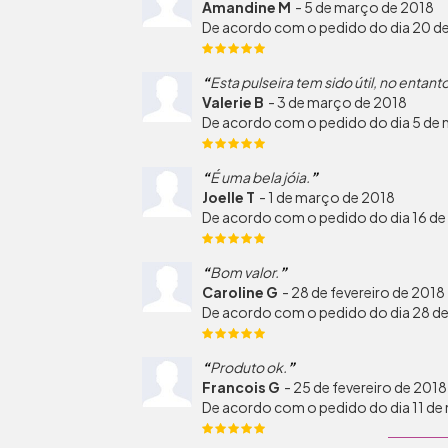
Amandine M
-
5 de março de 2018
De acordo com o pedido do dia 20 de
Esta pulseira tem sido útil, no entan
Valerie B
-
3 de março de 2018
De acordo com o pedido do dia 5 de
É uma bela jóia.
Joelle T
-
1 de março de 2018
De acordo com o pedido do dia 16 de 
Bom valor.
Caroline G
-
28 de fevereiro de 2018
De acordo com o pedido do dia 28 d
Produto ok.
Francois G
-
25 de fevereiro de 2018
De acordo com o pedido do dia 11 d