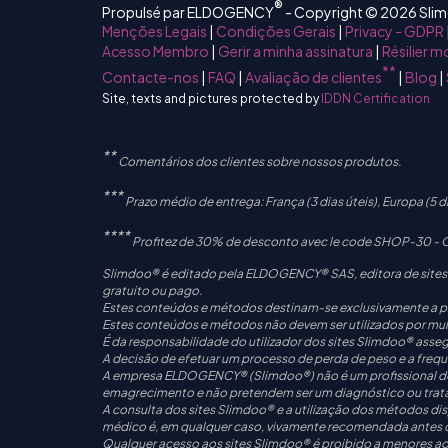
®
Propulsé par ELDOGENCY
- Copyright © 2026 Sli
Menções Legais
|
Condições Gerais
|
Privacy - GDPR
Acesso Membro
|
Gerir a minha assinatura
|
Résilier 
**
Contacte-nos
|
FAQ
|
Avaliação de clientes
|
Blog
|
Site, texts and pictures protected by
IDDN Certification
**
Comentários dos clientes sobre nossos produtos.
***
Prazo médio de entrega: França (3 dias úteis), Europa (5 di
****
Profitez de 30% de desconto avec le code SHOP-30 - Off
Slimdoo® é editado pela ELDOGENCY® SAS, editora de sites 
gratuito ou pago.
Estes conteúdos e métodos destinam-se exclusivamente a pess
Estes conteúdos e métodos não devem ser utilizados por mulh
É da responsabilidade do utilizador dos sites Slimdoo® asse
A decisão de efetuar um processo de perda de peso e a frequên
A empresa ELDOGENCY® (Slimdoo®) não é um profissional de s
emagrecimento e não pretendem ser um diagnóstico ou tra
A consulta dos sites Slimdoo® e a utilização dos métodos di
médico é, em qualquer caso, vivamente recomendada antes de
Qualquer acesso aos sites Slimdoo® é proibido a menores aos