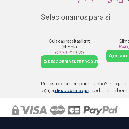
1
2
...
143
144
Selecionamos para si:
Guia das receitas light
Slim
(ebook)
€ 40
€ 9,73
€ 13,90
DESCOB
DESCOBRIR ESTE PRODUTO
Precisa de um empurrãozinho? Porque sa
lo(a) a
descobrir aqui
produtos de bem-e