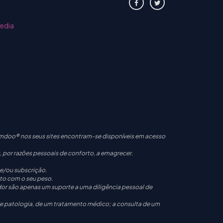
media
mdoo® nos seus sites encontram-se disponíveis em acesso
, por razões pessoais de conforto, a emagrecer.
 e/ou subscrição.
ito com o seu peso.
dor são apenas um suporte a uma diligência pessoal de
 de patologia, de um tratamento médico; a consulta de um