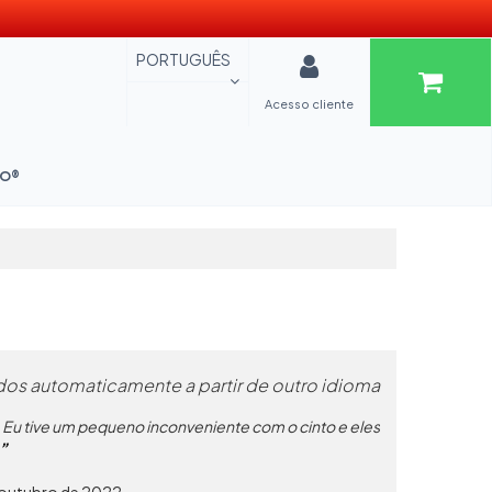
PORTUGUÊS
Acesso cliente
OO®
os automaticamente a partir de outro idioma
. Eu tive um pequeno inconveniente com o cinto e eles
 outubro de 2022