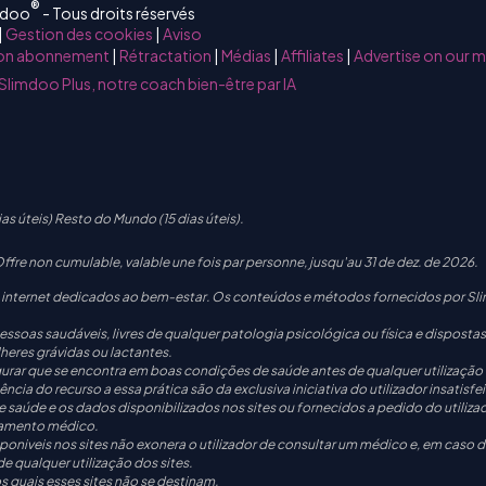
®
mdoo
- Tous droits réservés
|
Gestion des cookies
|
Aviso
mon abonnement
|
Rétractation
|
Médias
|
Affiliates
|
Advertise on our 
Slimdoo Plus, notre coach bien-être par IA
as úteis) Resto do Mundo (15 dias úteis).
re non cumulable, valable une fois par personne, jusqu'au 31 de dez. de 2026.
internet dedicados ao bem-estar. Os conteúdos e métodos fornecidos por Sli
oas saudáveis, livres de qualquer patologia psicológica ou física e dispostas
eres grávidas ou lactantes.
gurar que se encontra em boas condições de saúde antes de qualquer utilização
cia do recurso a essa prática são da exclusiva iniciativa do utilizador insatisfe
aúde e os dados disponibilizados nos sites ou fornecidos a pedido do utiliza
tamento médico.
sponiveis nos sites não exonera o utilizador de consultar um médico e, em caso
 qualquer utilização dos sites.
 quais esses sites não se destinam.