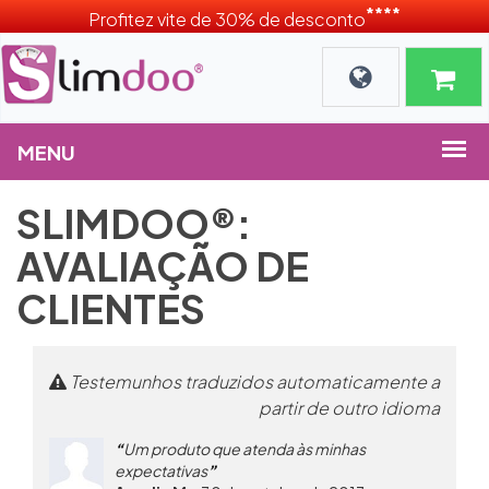
****
Profitez vite de 30% de desconto
SLIMDOO®:
AVALIAÇÃO DE
CLIENTES
Testemunhos traduzidos automaticamente a
partir de outro idioma
Um produto que atenda às minhas
expectativas