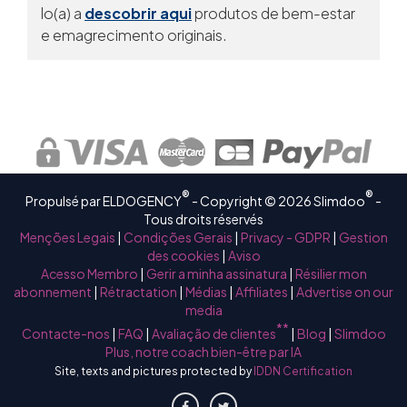
lo(a) a
descobrir aqui
produtos de bem-estar
e emagrecimento originais.
®
®
Propulsé par ELDOGENCY
- Copyright © 2026 Slimdoo
-
Tous droits réservés
Menções Legais
|
Condições Gerais
|
Privacy - GDPR
|
Gestion
des cookies
|
Aviso
Acesso Membro
|
Gerir a minha assinatura
|
Résilier mon
abonnement
|
Rétractation
|
Médias
|
Affiliates
|
Advertise on our
media
**
Contacte-nos
|
FAQ
|
Avaliação de clientes
|
Blog
|
Slimdoo
Plus, notre coach bien-être par IA
Site, texts and pictures protected by
IDDN Certification