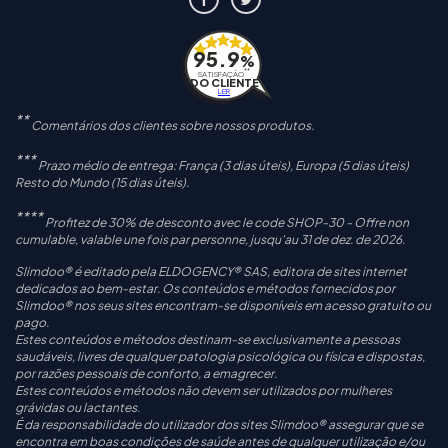
95.9
%
**
SATISFAÇÃO
DO CLIENTE
LER
**
Comentários dos clientes sobre nossos produtos.
***
Prazo médio de entrega: França (3 dias úteis), Europa (5 dias úteis)
Resto do Mundo (15 dias úteis).
****
Profitez de 30% de desconto avec le code SHOP-30 - Offre non
cumulable, valable une fois par personne, jusqu'au 31 de dez. de 2026.
Slimdoo® é editado pela ELDOGENCY® SAS, editora de sites internet
dedicados ao bem-estar. Os conteúdos e métodos fornecidos por
Slimdoo® nos seus sites encontram-se disponíveis em acesso gratuito ou
pago.
Estes conteúdos e métodos destinam-se exclusivamente a pessoas
saudáveis, livres de qualquer patologia psicológica ou física e dispostas,
por razões pessoais de conforto, a emagrecer.
Estes conteúdos e métodos não devem ser utilizados por mulheres
grávidas ou lactantes.
É da responsabilidade do utilizador dos sites Slimdoo® assegurar que se
encontra em boas condições de saúde antes de qualquer utilização e/ou