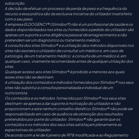
subscrição.
A decisão de efetuar um processo de perda de peso e a frequência do
recurso a essa prática são da exclusiva iniciativa do utilizador insatisfeito
com o seu peso.
A empresa ELDOGENCY® (Slimdoo®) não é um profissional de saúde e os
dados disponibilizados nos sites ou fornecidos a pedido do utilizador são
apenas um suporte a uma diligência pessoal de emagrecimento e não
pretendem ser um diagnóstico ou tratamento médico.
A consulta dos sites Slimdoo® e a utilização dos métodos disponiveis nos
sites não exonera o utilizador de consultar um médico e, em caso de
patologia, de um tratamento médico; a consulta de um médico é, em
qualquer caso, vivamente recomendada antes de qualquer utilização dos
sites.
Qualquer acesso aos sites Slimdoo® é proibido a menores aos quais
esses sites não se destinam.
A utilização dos conteúdos e métodos fornecidos por Slimdoo® nos seus
sites não substitui a consulta personalizada e individual de um
nutricionista.
Os conteúdos e os métodos fornecidos por Slimdoo® nos seus sites
destinam-se apenas a dar suporte à motivação do utilizador e não
proporcionam a este nenhum conselho dietético.Slimdoo® não pode ser
responsabilizado em caso de ausência de obtenção dos resultados
pretendidos por parte do utilizador. Slimdoo® não garante que os
conteúdos e os métodos dos seus sites satisfaçam plenamente as
expectativas do utilizador.
De acordo com a lei de 6 janeiro de 1978 modificada e ao Regulamento