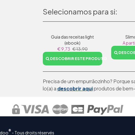
Selecionamos para si:
Guia das receitas light
Slim
(ebook)
A part
€ 9,73
€ 13,90
DESCOB
DESCOBRIR ESTE PRODUTO
Precisa de um empurrãozinho? Porque sa
lo(a) a
descobrir aqui
produtos de bem-e
®
mdoo
- Tous droits réservés