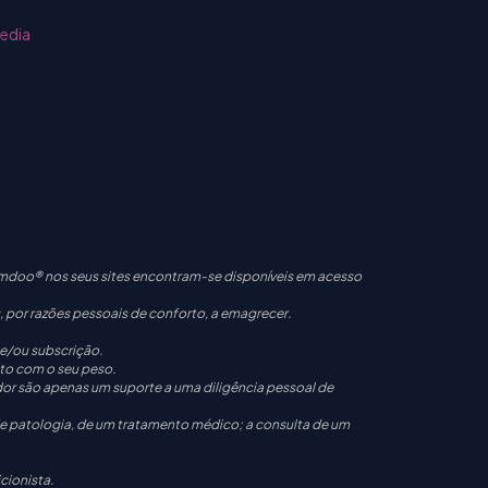
media
mdoo® nos seus sites encontram-se disponíveis em acesso
, por razões pessoais de conforto, a emagrecer.
 e/ou subscrição.
ito com o seu peso.
dor são apenas um suporte a uma diligência pessoal de
 de patologia, de um tratamento médico; a consulta de um
cionista.