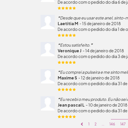
De acordo com o pedido do dia 6 de j
Desde que eu usar este anel, sinto
Laetitia M
-
15 de janeiro de 2018
De acordo com o pedido do dia 1 de 
Estou satisfeito.
Veronique J
-
14 de janeiro de 2018
De acordo com o pedido do dia 3 de j
Eu comprei a pulseira e me sinto mel
Maxime S
-
12 de janeiro de 2018
De acordo com o pedido do dia 31 d
Eu recebi o meu produto. Eu não sei
Jean pascal L
-
10 de janeiro de 2018
De acordo com o pedido do dia 31 d
1
2
...
146
147