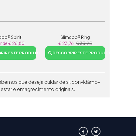
doo® Spirit
Slimdoo® Ring
ir de € 26,80
€ 23,76
€ 33,95
RIR ESTE PRODUTO
DESCOBRIR ESTE PRODUTO
bemos que deseja cuidar de si, convidámo-
star e emagrecimento originais.