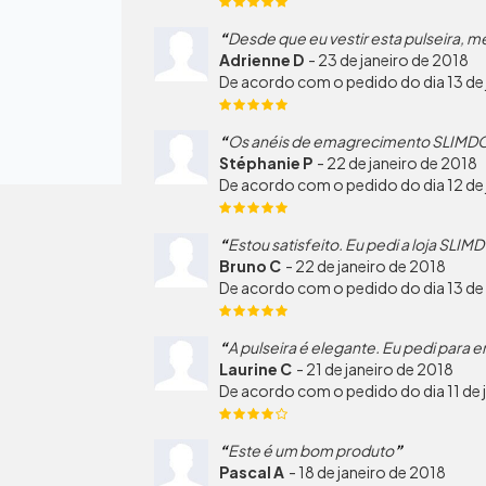
Desde que eu vestir esta pulseira, me
Adrienne D
-
23 de janeiro de 2018
De acordo com o pedido do dia 13 de 
Os anéis de emagrecimento SLIMDO
Stéphanie P
-
22 de janeiro de 2018
De acordo com o pedido do dia 12 de 
Estou satisfeito. Eu pedi a loja SLI
Bruno C
-
22 de janeiro de 2018
De acordo com o pedido do dia 13 de 
A pulseira é elegante. Eu pedi par
Laurine C
-
21 de janeiro de 2018
De acordo com o pedido do dia 11 de 
Este é um bom produto
Pascal A
-
18 de janeiro de 2018