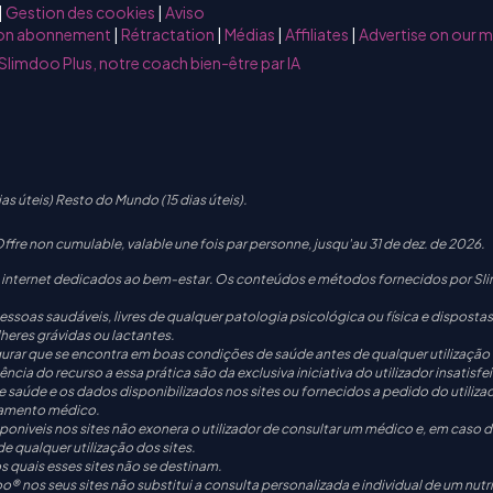
|
Gestion des cookies
|
Aviso
mon abonnement
|
Rétractation
|
Médias
|
Affiliates
|
Advertise on our 
Slimdoo Plus, notre coach bien-être par IA
as úteis) Resto do Mundo (15 dias úteis).
re non cumulable, valable une fois par personne, jusqu'au 31 de dez. de 2026.
internet dedicados ao bem-estar. Os conteúdos e métodos fornecidos por Sli
oas saudáveis, livres de qualquer patologia psicológica ou física e dispostas
eres grávidas ou lactantes.
gurar que se encontra em boas condições de saúde antes de qualquer utilização
cia do recurso a essa prática são da exclusiva iniciativa do utilizador insatisfe
aúde e os dados disponibilizados nos sites ou fornecidos a pedido do utiliza
tamento médico.
sponiveis nos sites não exonera o utilizador de consultar um médico e, em caso
 qualquer utilização dos sites.
 quais esses sites não se destinam.
 nos seus sites não substitui a consulta personalizada e individual de um nutri